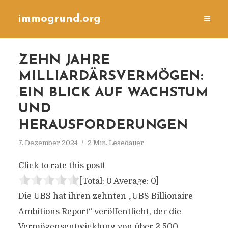
immogrund.org
ZEHN JAHRE
MILLIARDÄRSVERMÖGEN:
EIN BLICK AUF WACHSTUM
UND
HERAUSFORDERUNGEN
7. Dezember 2024
2 Min. Lesedauer
Click to rate this post!
[Total:
0
Average:
0
]
Die UBS hat ihren zehnten „UBS Billionaire
Ambitions Report“ veröffentlicht, der die
Vermögensentwicklung von über 2.500